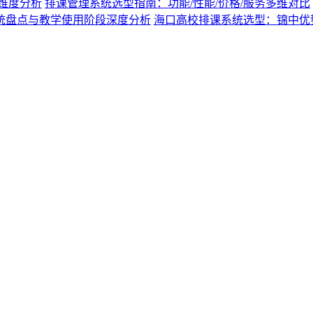
维度分析
排课管理系统选型指南：功能/性能/价格/服务多维对比
系统盘点与教学使用阶段深度分析
海口高校排课系统选型：锦中优