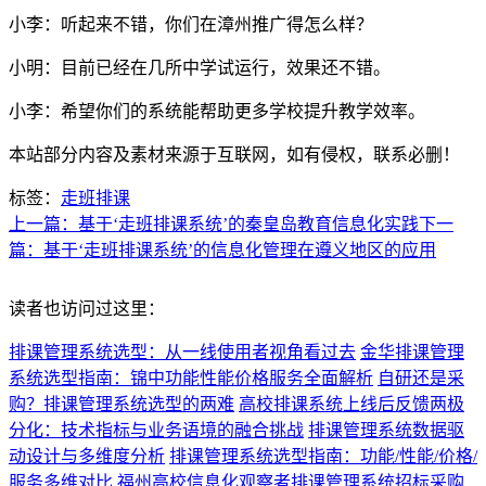
小李：听起来不错，你们在漳州推广得怎么样？
小明：目前已经在几所中学试运行，效果还不错。
小李：希望你们的系统能帮助更多学校提升教学效率。
本站部分内容及素材来源于互联网，如有侵权，联系必删！
标签：
走班排课
上一篇：基于‘走班排课系统’的秦皇岛教育信息化实践
下一
篇：基于‘走班排课系统’的信息化管理在遵义地区的应用
读者也访问过这里：
排课管理系统选型：从一线使用者视角看过去
金华排课管理
系统选型指南：锦中功能性能价格服务全面解析
自研还是采
购？排课管理系统选型的两难
高校排课系统上线后反馈两极
分化：技术指标与业务语境的融合挑战
排课管理系统数据驱
动设计与多维度分析
排课管理系统选型指南：功能/性能/价格/
服务多维对比
福州高校信息化观察者排课管理系统招标采购