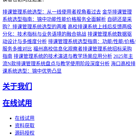
排课管理系统选型：从一线使用者视角看过去
金华排课管理
系统选型指南：锦中功能性能价格服务全面解析
自研还是采
购？排课管理系统选型的两难
高校排课系统上线后反馈两极
分化：技术指标与业务语境的融合挑战
排课管理系统数据驱
动设计与多维度分析
排课管理系统选型指南：功能/性能/价格/
服务多维对比
福州高校信息化观察者排课管理系统招标采购
指南
排课管理系统的技术演进与教学场景应用分析
2025年主
流N款排课管理系统盘点与教学使用阶段深度分析
海口高校排
课系统选型：锦中优势凸显
关于我们
在线试用
在线试用
资料获取
源码授权