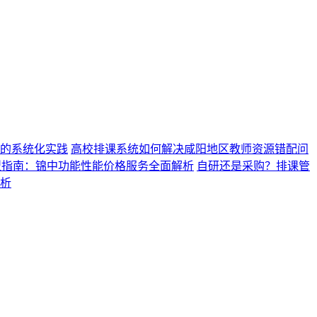
的系统化实践
高校排课系统如何解决咸阳地区教师资源错配问
型指南：锦中功能性能价格服务全面解析
自研还是采购？排课管
析