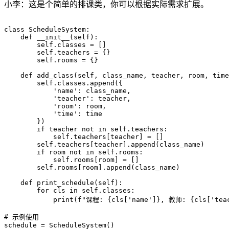
小李：这是个简单的排课类，你可以根据实际需求扩展。
class ScheduleSystem:

    def __init__(self):

        self.classes = []

        self.teachers = {}

        self.rooms = {}

    def add_class(self, class_name, teacher, room, time
        self.classes.append({

            'name': class_name,

            'teacher': teacher,

            'room': room,

            'time': time

        })

        if teacher not in self.teachers:

            self.teachers[teacher] = []

        self.teachers[teacher].append(class_name)

        if room not in self.rooms:

            self.rooms[room] = []

        self.rooms[room].append(class_name)

    def print_schedule(self):

        for cls in self.classes:

            print(f"课程: {cls['name']}, 教师: {cls['tea
# 示例使用

schedule = ScheduleSystem()
