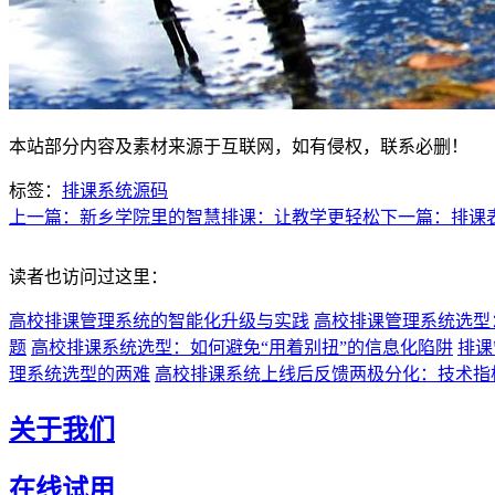
本站部分内容及素材来源于互联网，如有侵权，联系必删！
标签：
排课系统源码
上一篇：新乡学院里的智慧排课：让教学更轻松
下一篇：排课
读者也访问过这里：
高校排课管理系统的智能化升级与实践
高校排课管理系统选型
题
高校排课系统选型：如何避免“用着别扭”的信息化陷阱
排课
理系统选型的两难
高校排课系统上线后反馈两极分化：技术指
关于我们
在线试用