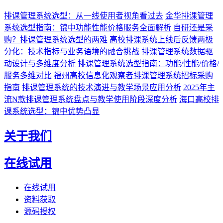
排课管理系统选型：从一线使用者视角看过去
金华排课管理
系统选型指南：锦中功能性能价格服务全面解析
自研还是采
购？排课管理系统选型的两难
高校排课系统上线后反馈两极
分化：技术指标与业务语境的融合挑战
排课管理系统数据驱
动设计与多维度分析
排课管理系统选型指南：功能/性能/价格/
服务多维对比
福州高校信息化观察者排课管理系统招标采购
指南
排课管理系统的技术演进与教学场景应用分析
2025年主
流N款排课管理系统盘点与教学使用阶段深度分析
海口高校排
课系统选型：锦中优势凸显
关于我们
在线试用
在线试用
资料获取
源码授权