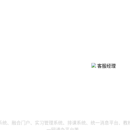
客服经理
系统、融合门户、实习管理系统、排课系统、统一消息平台、教
一网通办平台等。