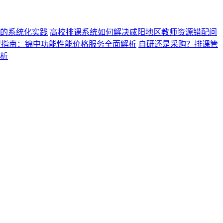
的系统化实践
高校排课系统如何解决咸阳地区教师资源错配问
型指南：锦中功能性能价格服务全面解析
自研还是采购？排课管
析