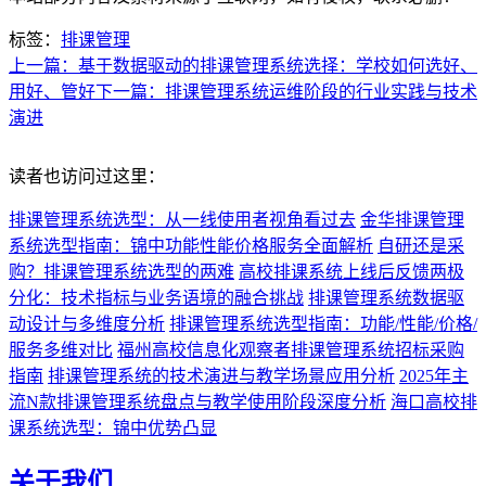
标签：
排课管理
上一篇：基于数据驱动的排课管理系统选择：学校如何选好、
用好、管好
下一篇：排课管理系统运维阶段的行业实践与技术
演进
读者也访问过这里：
排课管理系统选型：从一线使用者视角看过去
金华排课管理
系统选型指南：锦中功能性能价格服务全面解析
自研还是采
购？排课管理系统选型的两难
高校排课系统上线后反馈两极
分化：技术指标与业务语境的融合挑战
排课管理系统数据驱
动设计与多维度分析
排课管理系统选型指南：功能/性能/价格/
服务多维对比
福州高校信息化观察者排课管理系统招标采购
指南
排课管理系统的技术演进与教学场景应用分析
2025年主
流N款排课管理系统盘点与教学使用阶段深度分析
海口高校排
课系统选型：锦中优势凸显
关于我们