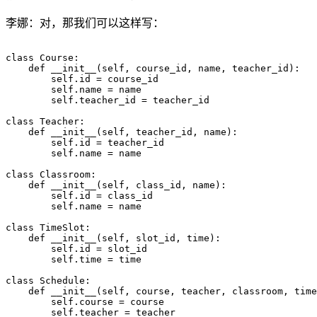
李娜：对，那我们可以这样写：
class Course:

    def __init__(self, course_id, name, teacher_id):

        self.id = course_id

        self.name = name

        self.teacher_id = teacher_id

class Teacher:

    def __init__(self, teacher_id, name):

        self.id = teacher_id

        self.name = name

class Classroom:

    def __init__(self, class_id, name):

        self.id = class_id

        self.name = name

class TimeSlot:

    def __init__(self, slot_id, time):

        self.id = slot_id

        self.time = time

class Schedule:

    def __init__(self, course, teacher, classroom, time
        self.course = course

        self.teacher = teacher
