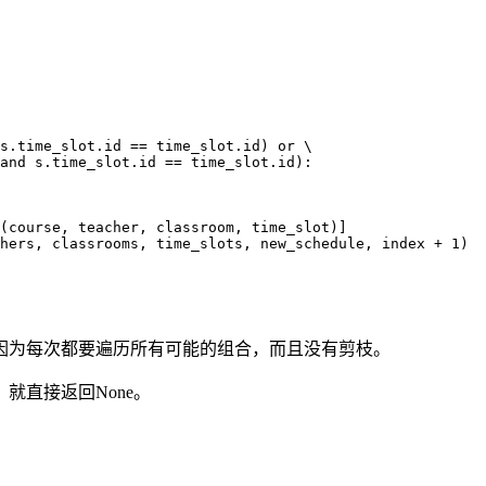
s.time_slot.id == time_slot.id) or \

and s.time_slot.id == time_slot.id):

(course, teacher, classroom, time_slot)]

hers, classrooms, time_slots, new_schedule, index + 1)

因为每次都要遍历所有可能的组合，而且没有剪枝。
就直接返回None。
。