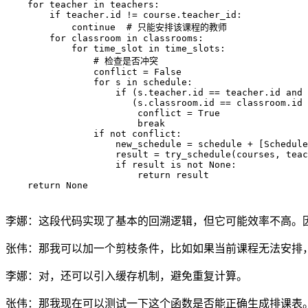
    for teacher in teachers:

        if teacher.id != course.teacher_id:

            continue  # 只能安排该课程的教师

        for classroom in classrooms:

            for time_slot in time_slots:

                # 检查是否冲突

                conflict = False

                for s in schedule:

                    if (s.teacher.id == teacher.id and 
                       (s.classroom.id == classroom.id 
                        conflict = True

                        break

                if not conflict:

                    new_schedule = schedule + [Schedule
                    result = try_schedule(courses, teac
                    if result is not None:

                        return result

    return None

李娜：这段代码实现了基本的回溯逻辑，但它可能效率不高。
张伟：那我可以加一个剪枝条件，比如如果当前课程无法安排，
李娜：对，还可以引入缓存机制，避免重复计算。
张伟：那我现在可以测试一下这个函数是否能正确生成排课表