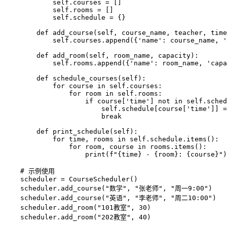
            self.courses = []

            self.rooms = []

            self.schedule = {}

        def add_course(self, course_name, teacher, time
            self.courses.append({'name': course_name, '
        def add_room(self, room_name, capacity):

            self.rooms.append({'name': room_name, 'capa
        def schedule_courses(self):

            for course in self.courses:

                for room in self.rooms:

                    if course['time'] not in self.sched
                        self.schedule[course['time']] =
                        break

        def print_schedule(self):

            for time, rooms in self.schedule.items():

                for room, course in rooms.items():

                    print(f"{time} - {room}: {course}")

    # 示例使用

    scheduler = CourseScheduler()

    scheduler.add_course("数学", "张老师", "周一9:00")

    scheduler.add_course("英语", "李老师", "周二10:00")

    scheduler.add_room("101教室", 30)

    scheduler.add_room("202教室", 40)
