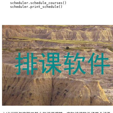
    scheduler.schedule_courses()

    scheduler.print_schedule()
