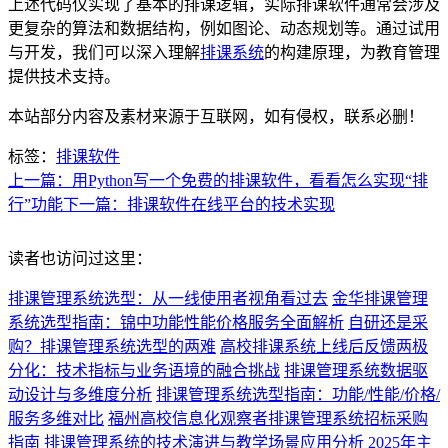
上述代码仅实现了基本的排课逻辑，实际排课软件通常会涉及
更复杂的算法和数据结构，例如图论、动态规划等。通过试用
与开发，我们可以深入理解
排课系统
的构建原理，为教育管理
提供技术支持。
本站部分内容及素材来源于互联网，如有侵权，联系必删！
标签：
排课软件
上一篇：用Python写一个免费的排课软件，看看怎么实现“排
行”功能
下一篇：排课软件在线平台的技术实现
读者也访问过这里：
排课管理系统选型：从一线使用者视角看过去
金华排课管理
系统选型指南：锦中功能性能价格服务全面解析
自研还是采
购？排课管理系统选型的两难
高校排课系统上线后反馈两极
分化：技术指标与业务语境的融合挑战
排课管理系统数据驱
动设计与多维度分析
排课管理系统选型指南：功能/性能/价格/
服务多维对比
福州高校信息化观察者排课管理系统招标采购
指南
排课管理系统的技术演进与教学场景应用分析
2025年主